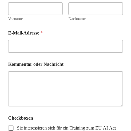
Vorname
Nachname
E-Mail-Adresse
*
C
Kommentar oder Nachricht
h
e
c
k
b
o
x
e
n
N
Checkboxen
a
m
Sie interessieren sich für ein Training zum EU AI Act