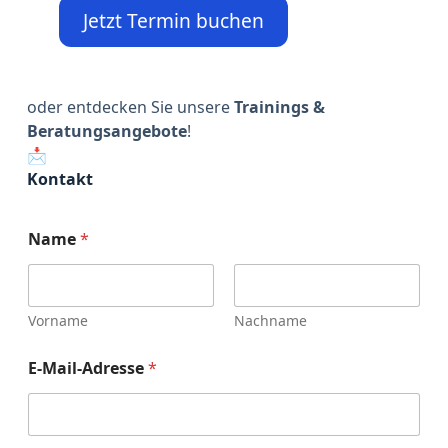
Jetzt Termin buchen
oder entdecken Sie unsere
Trainings &
Beratungsangebote
!
📩
Kontakt
N
Name
*
a
c
h
r
i
Vorname
Nachname
c
h
E-Mail-Adresse
*
t
E
-
M