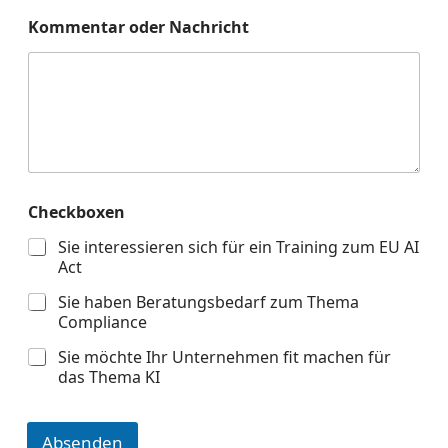
a
i
Kommentar oder Nachricht
l
-
A
d
r
e
s
s
e
Checkboxen
C
h
Sie interessieren sich für ein Training zum EU AI
e
Act
c
k
Sie haben Beratungsbedarf zum Thema
b
Compliance
o
x
Sie möchte Ihr Unternehmen fit machen für
e
das Thema KI
n
Absenden